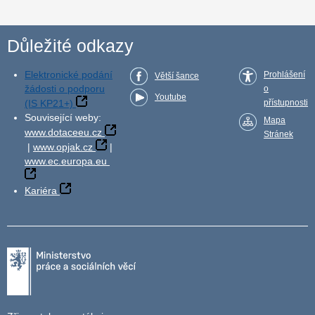
Důležité odkazy
Elektronické podání
Prohlášení
Větší šance
žádosti o podporu
o
Youtube
(IS KP21+)
přístupnosti
Související weby:
Mapa
www.dotaceeu.cz
Stránek
|
www.opjak.cz
|
www.ec.europa.eu
Kariéra