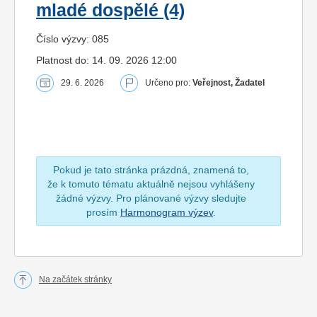
mladé dospělé (4)
Číslo výzvy: 085
Platnost do: 14. 09. 2026 12:00
29. 6. 2026
Určeno pro:
Veřejnost, Žadatel
Pokud je tato stránka prázdná, znamená to,
že k tomuto tématu aktuálně nejsou vyhlášeny
žádné výzvy. Pro plánované výzvy sledujte
prosím
Harmonogram výzev
.
Na začátek stránky