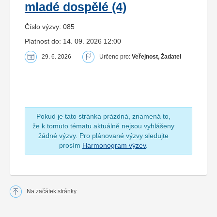
mladé dospělé (4)
Číslo výzvy: 085
Platnost do: 14. 09. 2026 12:00
29. 6. 2026
Určeno pro:
Veřejnost, Žadatel
Pokud je tato stránka prázdná, znamená to,
že k tomuto tématu aktuálně nejsou vyhlášeny
žádné výzvy. Pro plánované výzvy sledujte
prosím
Harmonogram výzev
.
Na začátek stránky