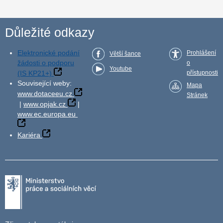
Důležité odkazy
Elektronické podání
Prohlášení
Větší šance
žádosti o podporu
o
Youtube
(IS KP21+)
přístupnosti
Související weby:
Mapa
www.dotaceeu.cz
Stránek
|
www.opjak.cz
|
www.ec.europa.eu
Kariéra