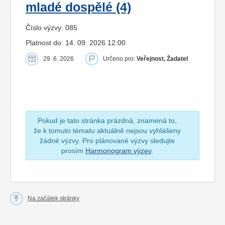
mladé dospělé (4)
Číslo výzvy: 085
Platnost do: 14. 09. 2026 12:00
29. 6. 2026
Určeno pro:
Veřejnost, Žadatel
Pokud je tato stránka prázdná, znamená to,
že k tomuto tématu aktuálně nejsou vyhlášeny
žádné výzvy. Pro plánované výzvy sledujte
prosím
Harmonogram výzev
.
Na začátek stránky