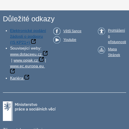
Důležité odkazy
Elektronické podání
Prohlášení
Větší šance
žádosti o podporu
o
Youtube
(IS KP21+)
přístupnosti
Související weby:
Mapa
www.dotaceeu.cz
Stránek
|
www.opjak.cz
|
www.ec.europa.eu
Kariéra