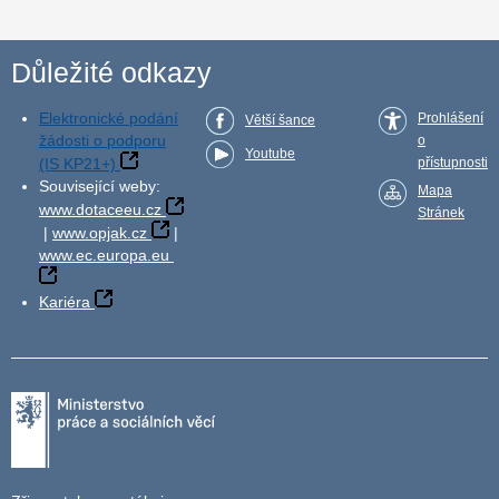
Důležité odkazy
Elektronické podání
Prohlášení
Větší šance
žádosti o podporu
o
Youtube
(IS KP21+)
přístupnosti
Související weby:
Mapa
www.dotaceeu.cz
Stránek
|
www.opjak.cz
|
www.ec.europa.eu
Kariéra