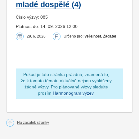
mladé dospělé (4)
Číslo výzvy: 085
Platnost do: 14. 09. 2026 12:00
29. 6. 2026
Určeno pro:
Veřejnost, Žadatel
Pokud je tato stránka prázdná, znamená to,
že k tomuto tématu aktuálně nejsou vyhlášeny
žádné výzvy. Pro plánované výzvy sledujte
prosím
Harmonogram výzev
.
Na začátek stránky