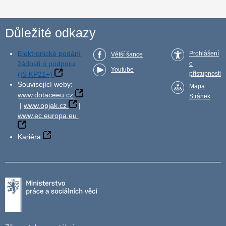
Důležité odkazy
Elektronické podání
Prohlášení
Větší šance
žádosti o podporu
o
Youtube
(IS KP21+)
přístupnosti
Související weby:
Mapa
www.dotaceeu.cz
Stránek
|
www.opjak.cz
|
www.ec.europa.eu
Kariéra