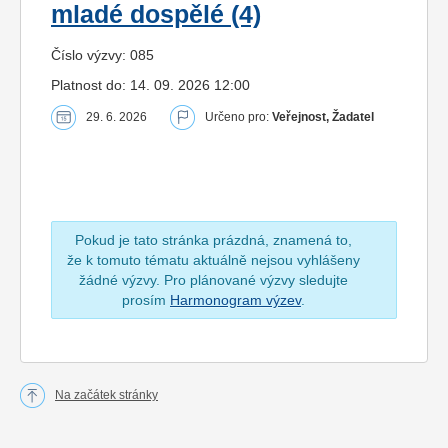
mladé dospělé (4)
Číslo výzvy: 085
Platnost do: 14. 09. 2026 12:00
29. 6. 2026
Určeno pro:
Veřejnost, Žadatel
Pokud je tato stránka prázdná, znamená to,
že k tomuto tématu aktuálně nejsou vyhlášeny
žádné výzvy. Pro plánované výzvy sledujte
prosím
Harmonogram výzev
.
Na začátek stránky