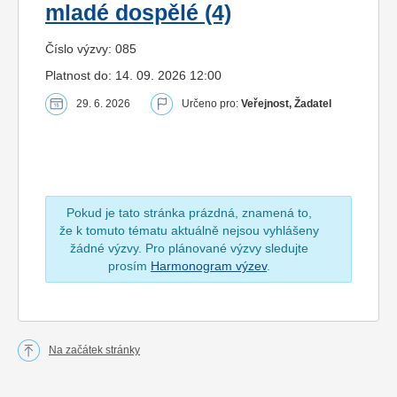
mladé dospělé (4)
Číslo výzvy: 085
Platnost do: 14. 09. 2026 12:00
29. 6. 2026
Určeno pro:
Veřejnost, Žadatel
Pokud je tato stránka prázdná, znamená to,
že k tomuto tématu aktuálně nejsou vyhlášeny
žádné výzvy. Pro plánované výzvy sledujte
prosím
Harmonogram výzev
.
Na začátek stránky