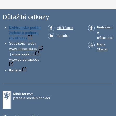
Důležité odkazy
Elektronické podání
Prohlášení
Větší šance
žádosti o podporu
o
Youtube
(IS KP21+)
přístupnosti
Související weby:
Mapa
www.dotaceeu.cz
Stránek
|
www.opjak.cz
|
www.ec.europa.eu
Kariéra