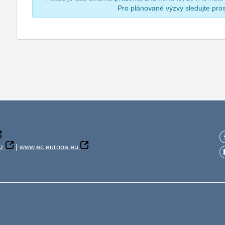
Pro plánované výzvy sledujte pr
z
|
www.ec.europa.eu