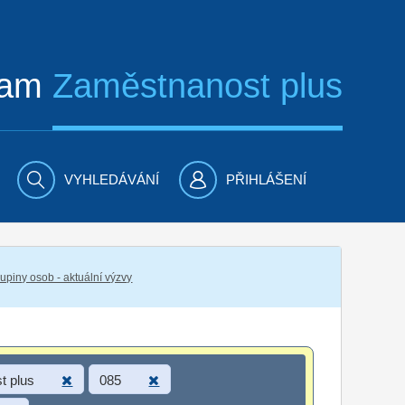
ram
Zaměstnanost plus
VYHLEDÁVÁNÍ
PŘIHLÁŠENÍ
piny osob - aktuální výzvy
t plus
085