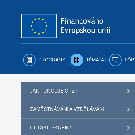
Přejít k obsahu
PROGRAMY
TÉMATA
FÓR
JAK FUNGUJE OPZ+
ZAMĚSTNÁVÁNÍ A VZDĚLÁVÁNÍ
DĚTSKÉ SKUPINY