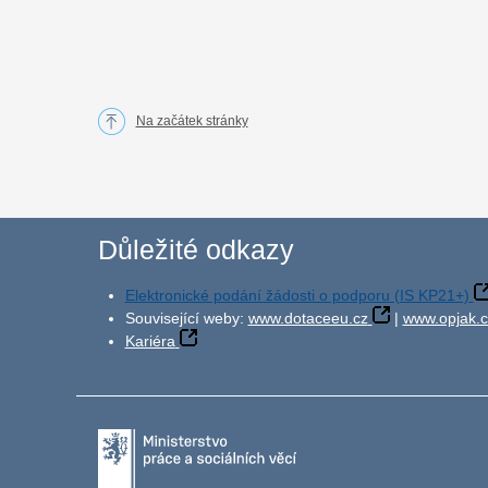
Na začátek stránky
Důležité odkazy
Elektronické podání žádosti o podporu (IS KP21+)
Související weby:
www.dotaceeu.cz
|
www.opjak.c
Kariéra