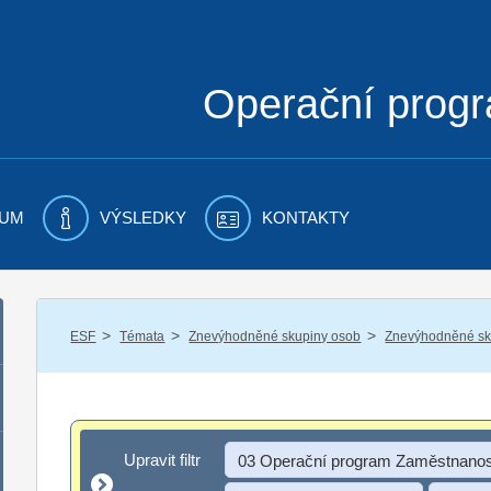
Operační prog
UM
VÝSLEDKY
KONTAKTY
/
/
/
ESF
Témata
Znevýhodněné skupiny osob
Znevýhodněné sku
Upravit filtr
Upravit filtr
03 Operační program Zaměstnanos