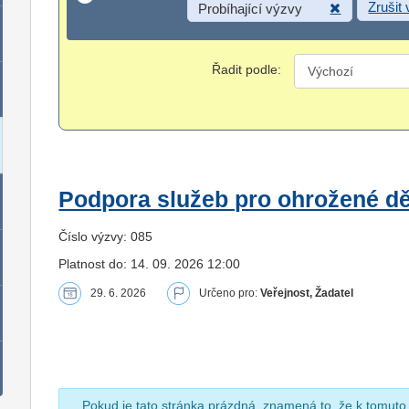
Zrušit
Probíhající výzvy
Řadit podle:
Podpora služeb pro ohrožené dět
Číslo výzvy: 085
Platnost do: 14. 09. 2026 12:00
29. 6. 2026
Určeno pro:
Veřejnost, Žadatel
Pokud je tato stránka prázdná, znamená to, že k tomuto