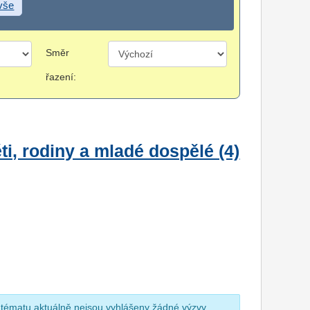
 vše
Směr
řazení:
i, rodiny a mladé dospělé (4)
 tématu aktuálně nejsou vyhlášeny žádné výzvy.