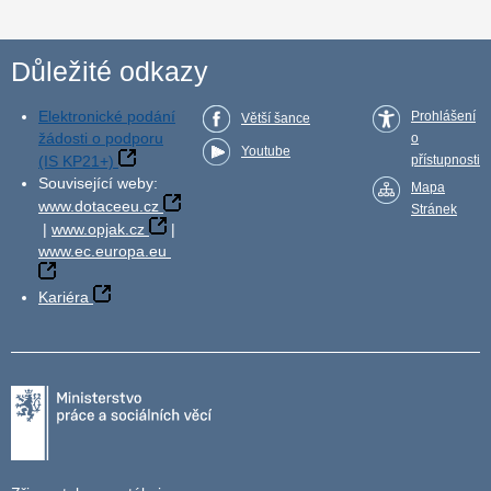
Důležité odkazy
Elektronické podání
Prohlášení
Větší šance
žádosti o podporu
o
Youtube
(IS KP21+)
přístupnosti
Související weby:
Mapa
www.dotaceeu.cz
Stránek
|
www.opjak.cz
|
www.ec.europa.eu
Kariéra