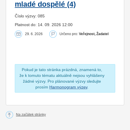
mladé dospělé (4)
Číslo výzvy: 085
Platnost do: 14. 09. 2026 12:00
29. 6. 2026
Určeno pro:
Veřejnost, Žadatel
Pokud je tato stránka prázdná, znamená to,
že k tomuto tématu aktuálně nejsou vyhlášeny
žádné výzvy. Pro plánované výzvy sledujte
prosím
Harmonogram výzev
.
Na začátek stránky