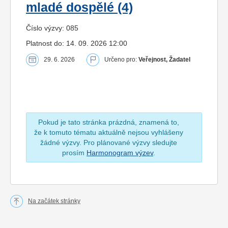
mladé dospělé (4)
Číslo výzvy: 085
Platnost do: 14. 09. 2026 12:00
29. 6. 2026
Určeno pro:
Veřejnost, Žadatel
Pokud je tato stránka prázdná, znamená to,
že k tomuto tématu aktuálně nejsou vyhlášeny
žádné výzvy. Pro plánované výzvy sledujte
prosím
Harmonogram výzev
.
Na začátek stránky