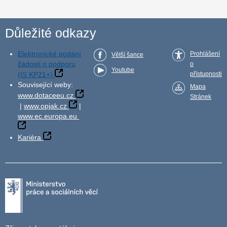
Důležité odkazy
Elektronické podání
Prohlášení
Větší šance
žádosti o podporu
o
Youtube
(IS KP21+)
přístupnosti
Související weby:
Mapa
www.dotaceeu.cz
Stránek
|
www.opjak.cz
|
www.ec.europa.eu
Kariéra