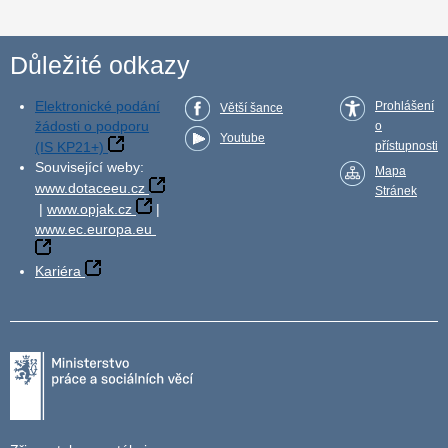
Důležité odkazy
Elektronické podání
Prohlášení
Větší šance
žádosti o podporu
o
Youtube
(IS KP21+)
přístupnosti
Související weby:
Mapa
www.dotaceeu.cz
Stránek
|
www.opjak.cz
|
www.ec.europa.eu
Kariéra