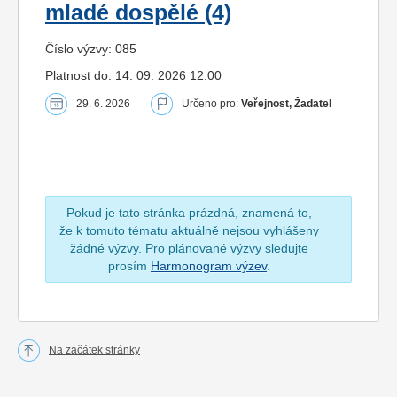
mladé dospělé (4)
Číslo výzvy: 085
Platnost do: 14. 09. 2026 12:00
29. 6. 2026
Určeno pro:
Veřejnost, Žadatel
Pokud je tato stránka prázdná, znamená to,
že k tomuto tématu aktuálně nejsou vyhlášeny
žádné výzvy. Pro plánované výzvy sledujte
prosím
Harmonogram výzev
.
Na začátek stránky