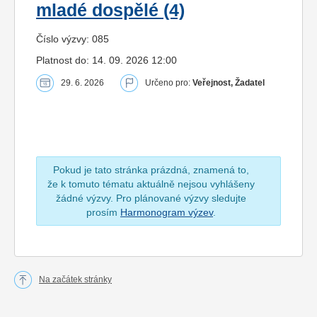
mladé dospělé (4)
Číslo výzvy: 085
Platnost do: 14. 09. 2026 12:00
29. 6. 2026
Určeno pro:
Veřejnost, Žadatel
Pokud je tato stránka prázdná, znamená to,
že k tomuto tématu aktuálně nejsou vyhlášeny
žádné výzvy. Pro plánované výzvy sledujte
prosím
Harmonogram výzev
.
Na začátek stránky