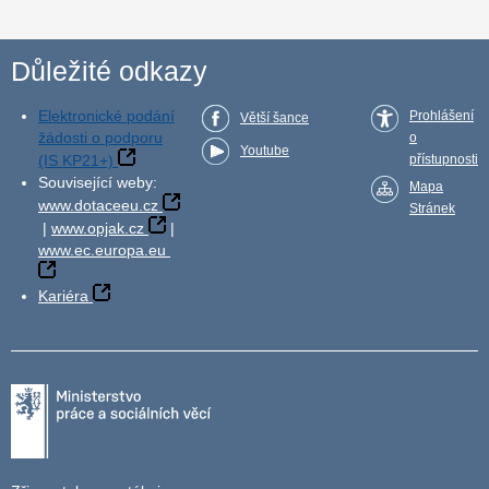
Důležité odkazy
Elektronické podání
Prohlášení
Větší šance
žádosti o podporu
o
Youtube
(IS KP21+)
přístupnosti
Související weby:
Mapa
www.dotaceeu.cz
Stránek
|
www.opjak.cz
|
www.ec.europa.eu
Kariéra