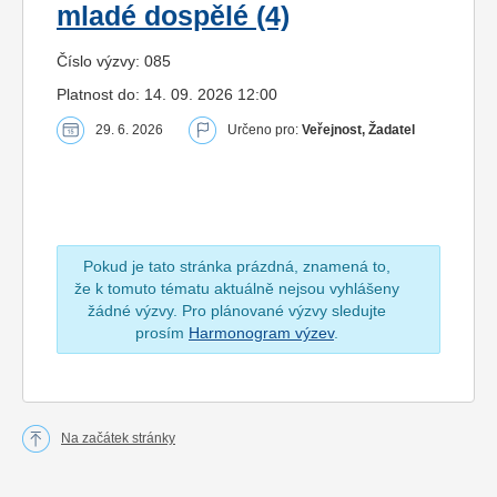
mladé dospělé (4)
Číslo výzvy: 085
Platnost do: 14. 09. 2026 12:00
29. 6. 2026
Určeno pro:
Veřejnost, Žadatel
Pokud je tato stránka prázdná, znamená to,
že k tomuto tématu aktuálně nejsou vyhlášeny
žádné výzvy. Pro plánované výzvy sledujte
prosím
Harmonogram výzev
.
Na začátek stránky