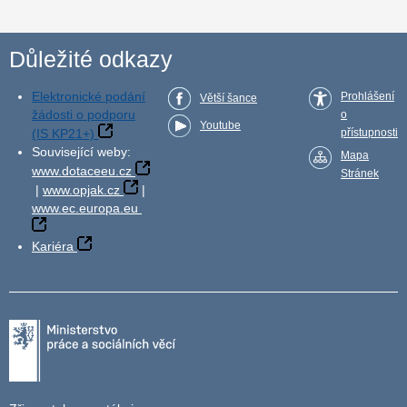
Důležité odkazy
Elektronické podání
Prohlášení
Větší šance
žádosti o podporu
o
Youtube
(IS KP21+)
přístupnosti
Související weby:
Mapa
www.dotaceeu.cz
Stránek
|
www.opjak.cz
|
www.ec.europa.eu
Kariéra