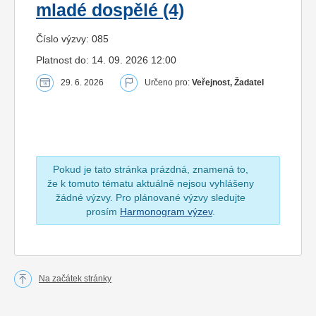
mladé dospělé (4)
Číslo výzvy: 085
Platnost do: 14. 09. 2026 12:00
29. 6. 2026
Určeno pro:
Veřejnost, Žadatel
Pokud je tato stránka prázdná, znamená to,
že k tomuto tématu aktuálně nejsou vyhlášeny
žádné výzvy. Pro plánované výzvy sledujte
prosím
Harmonogram výzev
.
Na začátek stránky