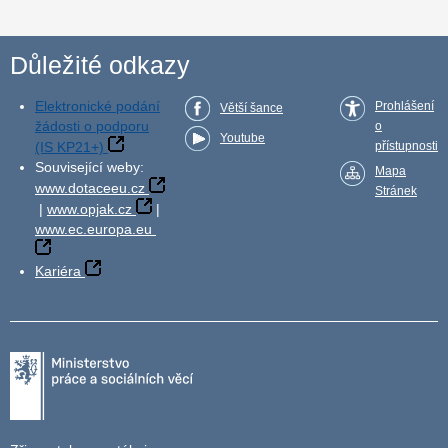
Důležité odkazy
Elektronické podání
Prohlášení
Větší šance
žádosti o podporu
o
Youtube
(IS KP21+)
přístupnosti
Související weby:
Mapa
www.dotaceeu.cz
Stránek
|
www.opjak.cz
|
www.ec.europa.eu
Kariéra