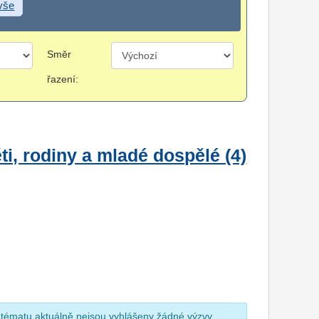
 vše
Směr
řazení:
i, rodiny a mladé dospělé (4)
 tématu aktuálně nejsou vyhlášeny žádné výzvy.