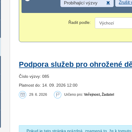
Zrušit
Probíhající výzvy
Řadit podle:
Podpora služeb pro ohrožené dět
Číslo výzvy: 085
Platnost do: 14. 09. 2026 12:00
29. 6. 2026
Určeno pro:
Veřejnost, Žadatel
Pokud je tato stránka prázdná, znamená to, že k tomuto