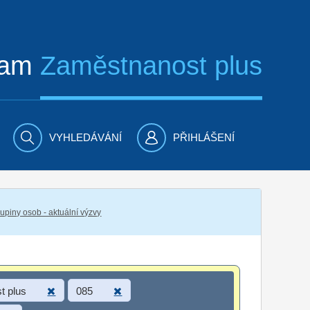
ram
Zaměstnanost plus
VYHLEDÁVÁNÍ
PŘIHLÁŠENÍ
piny osob - aktuální výzvy
t plus
085