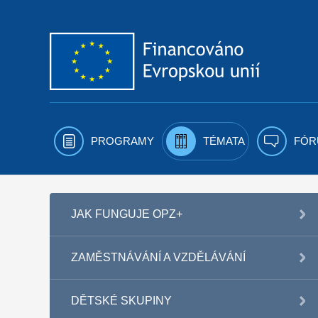
Přejít k obsahu
PROGRAMY
TÉMATA
FÓR
JAK FUNGUJE OPZ+
ZAMĚSTNÁVÁNÍ A VZDĚLÁVÁNÍ
DĚTSKÉ SKUPINY