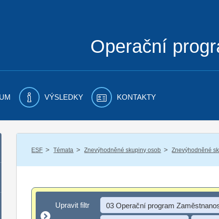
Operační prog
UM
VÝSLEDKY
KONTAKTY
/
/
/
ESF
Témata
Znevýhodněné skupiny osob
Znevýhodněné sku
Upravit filtr
Upravit filtr
03 Operační program Zaměstnanos