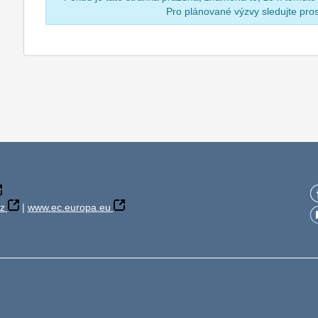
Pro plánované výzvy sledujte pr
z
|
www.ec.europa.eu