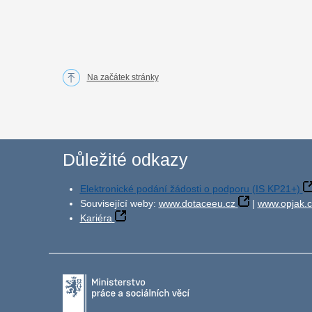
Na začátek stránky
Důležité odkazy
Elektronické podání žádosti o podporu (IS KP21+)
Související weby:
www.dotaceeu.cz
|
www.opjak.c
Kariéra