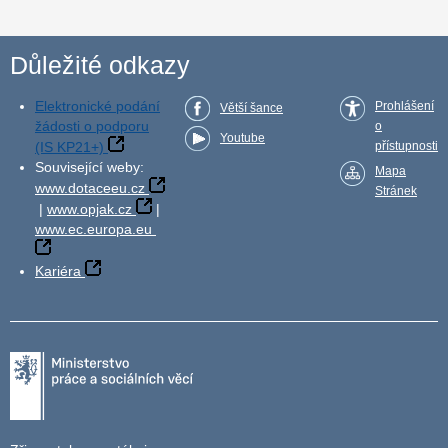
Důležité odkazy
Elektronické podání
Prohlášení
Větší šance
žádosti o podporu
o
Youtube
(IS KP21+)
přístupnosti
Související weby:
Mapa
www.dotaceeu.cz
Stránek
|
www.opjak.cz
|
www.ec.europa.eu
Kariéra