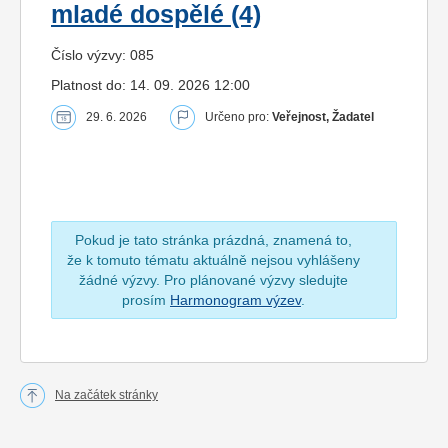
mladé dospělé (4)
Číslo výzvy: 085
Platnost do: 14. 09. 2026 12:00
29. 6. 2026
Určeno pro:
Veřejnost, Žadatel
Pokud je tato stránka prázdná, znamená to,
že k tomuto tématu aktuálně nejsou vyhlášeny
žádné výzvy. Pro plánované výzvy sledujte
prosím
Harmonogram výzev
.
Na začátek stránky