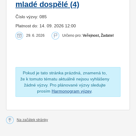
mladé dospělé (4)
Číslo výzvy: 085
Platnost do: 14. 09. 2026 12:00
29. 6. 2026
Určeno pro:
Veřejnost, Žadatel
Pokud je tato stránka prázdná, znamená to,
že k tomuto tématu aktuálně nejsou vyhlášeny
žádné výzvy. Pro plánované výzvy sledujte
prosím
Harmonogram výzev
.
Na začátek stránky