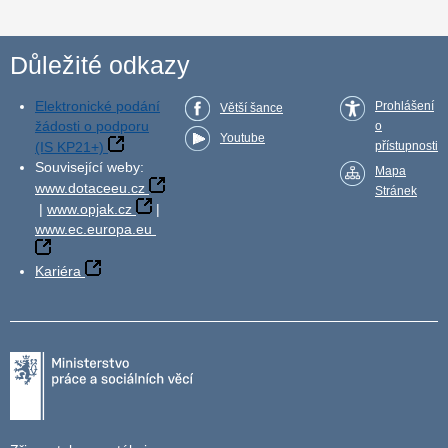
Důležité odkazy
Elektronické podání
Prohlášení
Větší šance
žádosti o podporu
o
Youtube
(IS KP21+)
přístupnosti
Související weby:
Mapa
www.dotaceeu.cz
Stránek
|
www.opjak.cz
|
www.ec.europa.eu
Kariéra