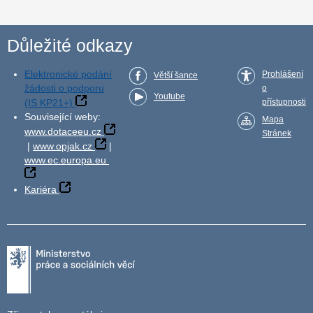
Důležité odkazy
Elektronické podání
Prohlášení
Větší šance
žádosti o podporu
o
Youtube
(IS KP21+)
přístupnosti
Související weby:
Mapa
www.dotaceeu.cz
Stránek
|
www.opjak.cz
|
www.ec.europa.eu
Kariéra