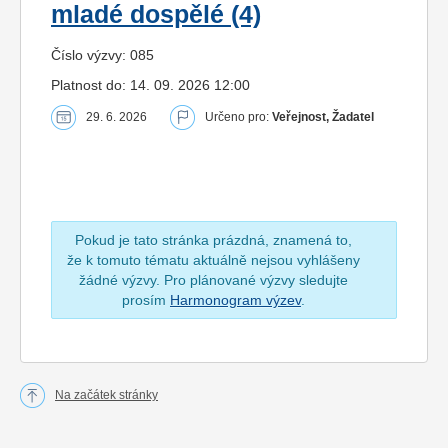
mladé dospělé (4)
Číslo výzvy: 085
Platnost do: 14. 09. 2026 12:00
29. 6. 2026
Určeno pro:
Veřejnost, Žadatel
Pokud je tato stránka prázdná, znamená to,
že k tomuto tématu aktuálně nejsou vyhlášeny
žádné výzvy. Pro plánované výzvy sledujte
prosím
Harmonogram výzev
.
Na začátek stránky