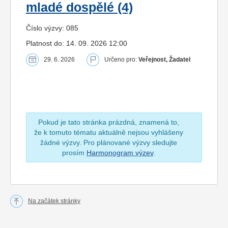
mladé dospělé (4)
Číslo výzvy: 085
Platnost do: 14. 09. 2026 12:00
29. 6. 2026
Určeno pro:
Veřejnost, Žadatel
Pokud je tato stránka prázdná, znamená to,
že k tomuto tématu aktuálně nejsou vyhlášeny
žádné výzvy. Pro plánované výzvy sledujte
prosím
Harmonogram výzev
.
Na začátek stránky