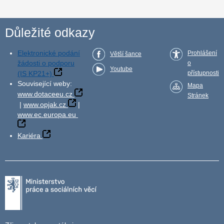
Důležité odkazy
Elektronické podání
Prohlášení
Větší šance
žádosti o podporu
o
Youtube
(IS KP21+)
přístupnosti
Související weby:
Mapa
www.dotaceeu.cz
Stránek
|
www.opjak.cz
|
www.ec.europa.eu
Kariéra