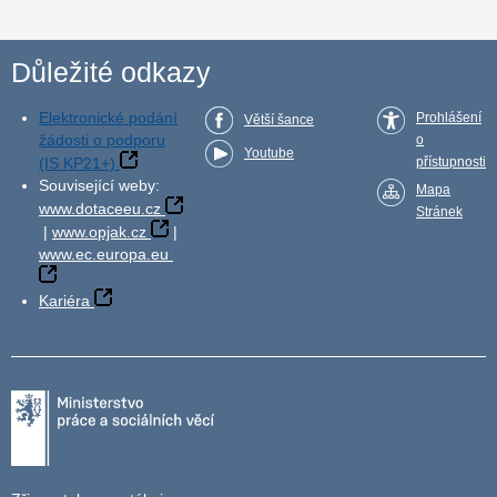
Důležité odkazy
Elektronické podání
Prohlášení
Větší šance
žádosti o podporu
o
Youtube
(IS KP21+)
přístupnosti
Související weby:
Mapa
www.dotaceeu.cz
Stránek
|
www.opjak.cz
|
www.ec.europa.eu
Kariéra