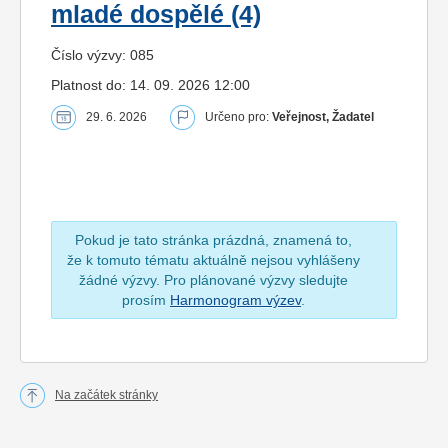
mladé dospělé (4)
Číslo výzvy: 085
Platnost do: 14. 09. 2026 12:00
29. 6. 2026
Určeno pro:
Veřejnost, Žadatel
Pokud je tato stránka prázdná, znamená to,
že k tomuto tématu aktuálně nejsou vyhlášeny
žádné výzvy. Pro plánované výzvy sledujte
prosím
Harmonogram výzev
.
Na začátek stránky