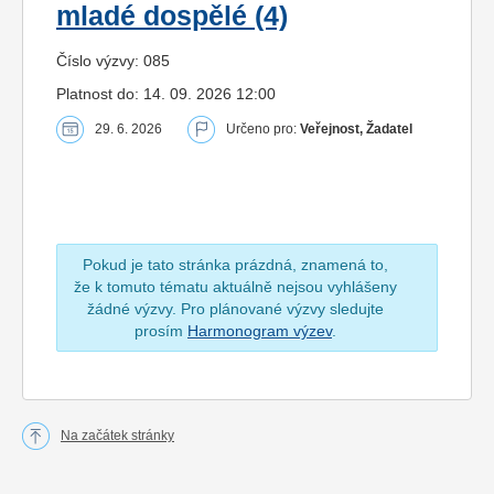
mladé dospělé (4)
Číslo výzvy: 085
Platnost do: 14. 09. 2026 12:00
29. 6. 2026
Určeno pro:
Veřejnost, Žadatel
Pokud je tato stránka prázdná, znamená to,
že k tomuto tématu aktuálně nejsou vyhlášeny
žádné výzvy. Pro plánované výzvy sledujte
prosím
Harmonogram výzev
.
Na začátek stránky