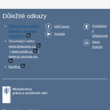
Důležité odkazy
Elektronické podání
Prohlášení
Větší šance
žádosti o podporu
o
Youtube
(IS KP21+)
přístupnosti
Související weby:
Mapa
www.dotaceeu.cz
Stránek
|
www.opjak.cz
|
www.ec.europa.eu
Kariéra