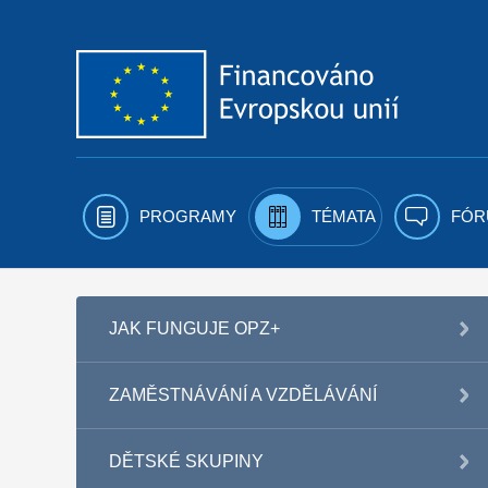
Přejít k obsahu
PROGRAMY
TÉMATA
FÓR
JAK FUNGUJE OPZ+
ZAMĚSTNÁVÁNÍ A VZDĚLÁVÁNÍ
DĚTSKÉ SKUPINY