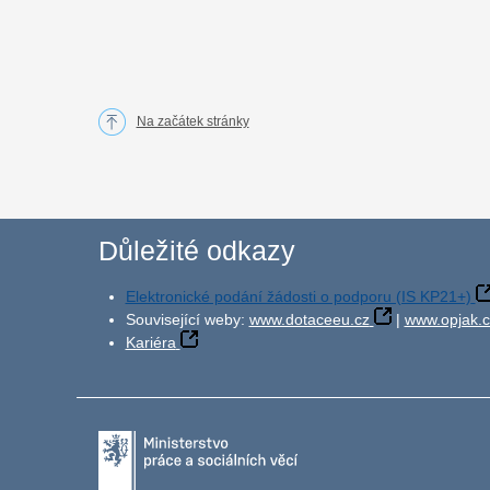
Na začátek stránky
Důležité odkazy
Elektronické podání žádosti o podporu (IS KP21+)
Související weby:
www.dotaceeu.cz
|
www.opjak.c
Kariéra