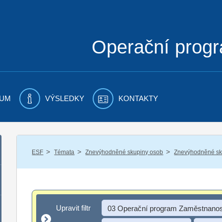
Operační prog
UM
VÝSLEDKY
KONTAKTY
/
/
/
ESF
Témata
Znevýhodněné skupiny osob
Znevýhodněné sku
Upravit filtr
Upravit filtr
03 Operační program Zaměstnanos