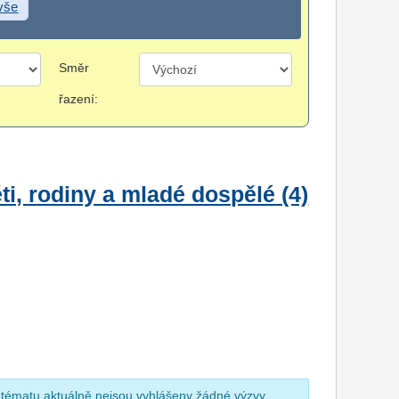
 vše
Směr
řazení:
i, rodiny a mladé dospělé (4)
 tématu aktuálně nejsou vyhlášeny žádné výzvy.