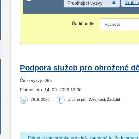
Zrušit
Probíhající výzvy
Řadit podle:
Podpora služeb pro ohrožené dět
Číslo výzvy: 085
Platnost do: 14. 09. 2026 12:00
29. 6. 2026
Určeno pro:
Veřejnost, Žadatel
Pokud je tato stránka prázdná, znamená to, že k tomuto