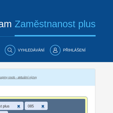
ram
Zaměstnanost plus
VYHLEDÁVÁNÍ
PŘIHLÁŠENÍ
piny osob - aktuální výzvy
t plus
085