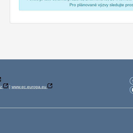
Pro plánované výzvy sledujte pr
z
|
www.ec.europa.eu