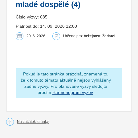
mladé dospělé (4)
Číslo výzvy: 085
Platnost do: 14. 09. 2026 12:00
29. 6. 2026
Určeno pro:
Veřejnost, Žadatel
Pokud je tato stránka prázdná, znamená to,
že k tomuto tématu aktuálně nejsou vyhlášeny
žádné výzvy. Pro plánované výzvy sledujte
prosím
Harmonogram výzev
.
Na začátek stránky