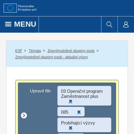
Přejít k obsahu
MENU
/
/
/
ESF
Témata
Znevýhodněné skupiny osob
Znevýhodněné skupiny osob - aktuální výzvy
Upravit filtr
Upravit filtr
03 Operační program
Zaměstnanost plus
085
Probíhající výzvy