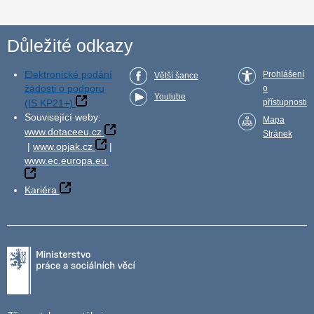
Důležité odkazy
Elektronické podání
Prohlášení
Větší šance
žádosti o podporu
o
Youtube
(IS KP21+)
přístupnosti
Související weby:
Mapa
www.dotaceeu.cz
Stránek
|
www.opjak.cz
|
www.ec.europa.eu
Kariéra