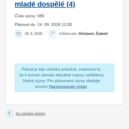
mladé dospělé (4)
Číslo výzvy: 085
Platnost do: 14. 09. 2026 12:00
29. 6. 2026
Určeno pro:
Veřejnost, Žadatel
Pokud je tato stránka prázdná, znamená to,
že k tomuto tématu aktuálně nejsou vyhlášeny
žádné výzvy. Pro plánované výzvy sledujte
prosím
Harmonogram výzev
.
Na začátek stránky