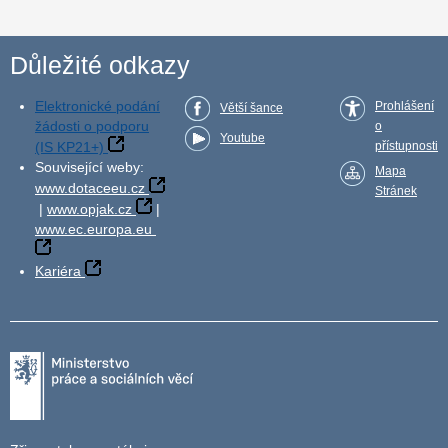
Důležité odkazy
Elektronické podání
Prohlášení
Větší šance
žádosti o podporu
o
Youtube
(IS KP21+)
přístupnosti
Související weby:
Mapa
www.dotaceeu.cz
Stránek
|
www.opjak.cz
|
www.ec.europa.eu
Kariéra