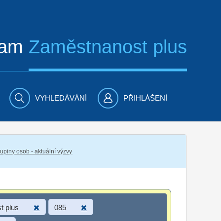
ram
Zaměstnanost plus
VYHLEDÁVÁNÍ
PŘIHLÁŠENÍ
piny osob - aktuální výzvy
t plus
085