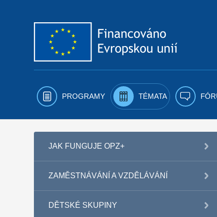
Přejít k obsahu
PROGRAMY
TÉMATA
FÓR
JAK FUNGUJE OPZ+
ZAMĚSTNÁVÁNÍ A VZDĚLÁVÁNÍ
DĚTSKÉ SKUPINY