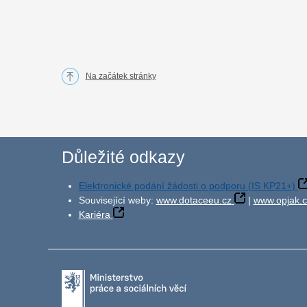
Na začátek stránky
Důležité odkazy
Elektronické podání žádosti o podporu (IS KP21+)
Související weby:
www.dotaceeu.cz
|
www.opjak.c
Kariéra