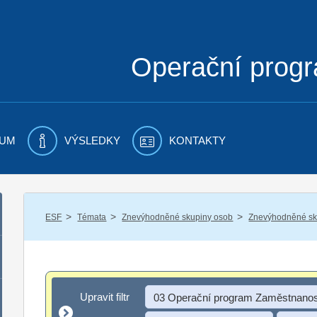
Operační prog
UM
VÝSLEDKY
KONTAKTY
/
/
/
ESF
Témata
Znevýhodněné skupiny osob
Znevýhodněné sku
Upravit filtr
Upravit filtr
03 Operační program Zaměstnanos