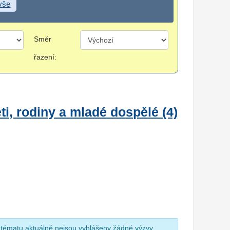
 vše
Směr
řazení:
i, rodiny a mladé dospělé (4)
 tématu aktuálně nejsou vyhlášeny žádné výzvy.