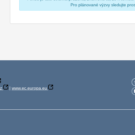
Pro plánované výzvy sledujte pr
z
|
www.ec.europa.eu