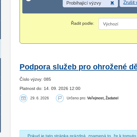
Zrušit
Probíhající výzvy
Řadit podle:
Podpora služeb pro ohrožené dět
Číslo výzvy: 085
Platnost do: 14. 09. 2026 12:00
29. 6. 2026
Určeno pro:
Veřejnost, Žadatel
Pokud je tato stránka prázdná, znamená to, že k tomuto