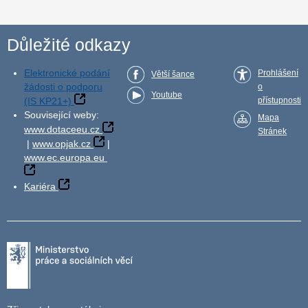
Důležité odkazy
Elektronické podání
Prohlášení
Větší šance
žádosti o podporu
o
Youtube
(IS KP21+)
přístupnosti
Související weby:
Mapa
www.dotaceeu.cz
Stránek
|
www.opjak.cz
|
www.ec.europa.eu
Kariéra