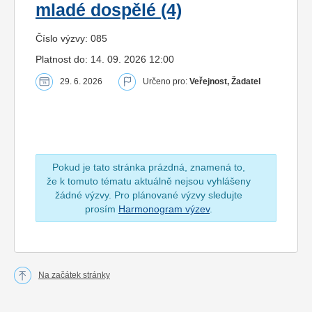
mladé dospělé (4)
Číslo výzvy: 085
Platnost do: 14. 09. 2026 12:00
29. 6. 2026
Určeno pro:
Veřejnost, Žadatel
Pokud je tato stránka prázdná, znamená to,
že k tomuto tématu aktuálně nejsou vyhlášeny
žádné výzvy. Pro plánované výzvy sledujte
prosím
Harmonogram výzev
.
Na začátek stránky