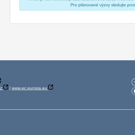
Pro plánované výzvy sledujte pr
z
|
www.ec.europa.eu