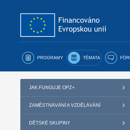
Přejít k obsahu
PROGRAMY
TÉMATA
FÓR
JAK FUNGUJE OPZ+
ZAMĚSTNÁVÁNÍ A VZDĚLÁVÁNÍ
DĚTSKÉ SKUPINY