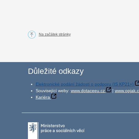
Na začátek stránky
Důležité odkazy
Elektronické podání žádosti o podporu (IS KP21+)
Související weby:
www.dotaceeu.cz
|
www.opjak.c
Kariéra