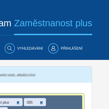
ram
Zaměstnanost plus
VYHLEDÁVÁNÍ
PŘIHLÁŠENÍ
piny osob - aktuální výzvy
t plus
085