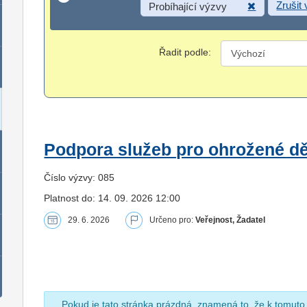
Zrušit
Probíhající výzvy
Řadit podle:
Podpora služeb pro ohrožené dět
Číslo výzvy: 085
Platnost do: 14. 09. 2026 12:00
29. 6. 2026
Určeno pro:
Veřejnost, Žadatel
Pokud je tato stránka prázdná, znamená to, že k tomuto