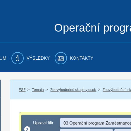
Operační prog
UM
VÝSLEDKY
KONTAKTY
/
/
/
ESF
Témata
Znevýhodněné skupiny osob
Znevýhodněné sku
Upravit filtr
Upravit filtr
03 Operační program Zaměstnanos