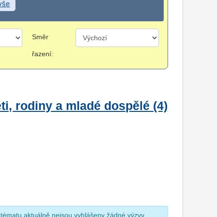
 vše
Směr
řazení:
i, rodiny a mladé dospělé (4)
 tématu aktuálně nejsou vyhlášeny žádné výzvy.