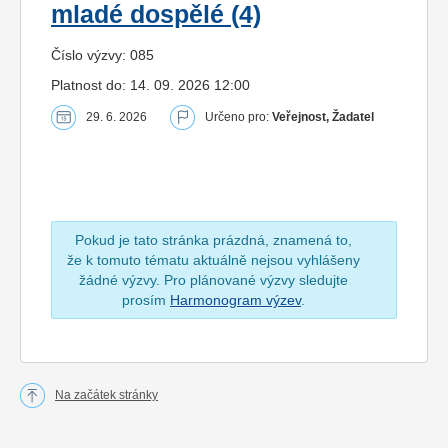
mladé dospělé (4)
Číslo výzvy: 085
Platnost do: 14. 09. 2026 12:00
29. 6. 2026
Určeno pro:
Veřejnost, Žadatel
Pokud je tato stránka prázdná, znamená to,
že k tomuto tématu aktuálně nejsou vyhlášeny
žádné výzvy. Pro plánované výzvy sledujte
prosím
Harmonogram výzev
.
Na začátek stránky