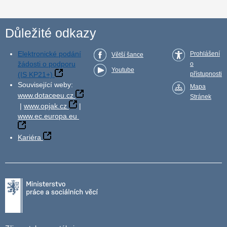
Důležité odkazy
Elektronické podání
Prohlášení
Větší šance
žádosti o podporu
o
Youtube
(IS KP21+)
přístupnosti
Související weby:
Mapa
www.dotaceeu.cz
Stránek
|
www.opjak.cz
|
www.ec.europa.eu
Kariéra