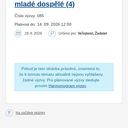
mladé dospělé (4)
Číslo výzvy: 085
Platnost do: 14. 09. 2026 12:00
29. 6. 2026
Určeno pro:
Veřejnost, Žadatel
Pokud je tato stránka prázdná, znamená to,
že k tomuto tématu aktuálně nejsou vyhlášeny
žádné výzvy. Pro plánované výzvy sledujte
prosím
Harmonogram výzev
.
Na začátek stránky