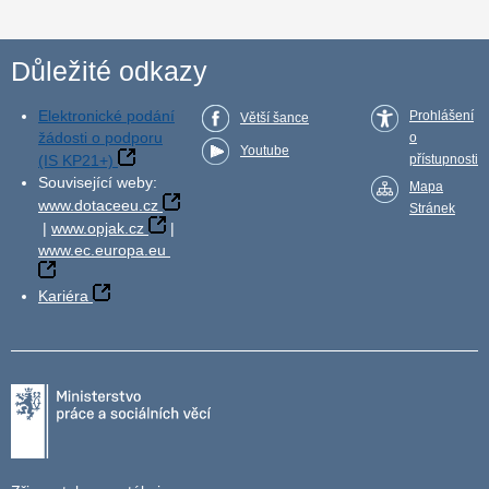
Důležité odkazy
Elektronické podání
Prohlášení
Větší šance
žádosti o podporu
o
Youtube
(IS KP21+)
přístupnosti
Související weby:
Mapa
www.dotaceeu.cz
Stránek
|
www.opjak.cz
|
www.ec.europa.eu
Kariéra