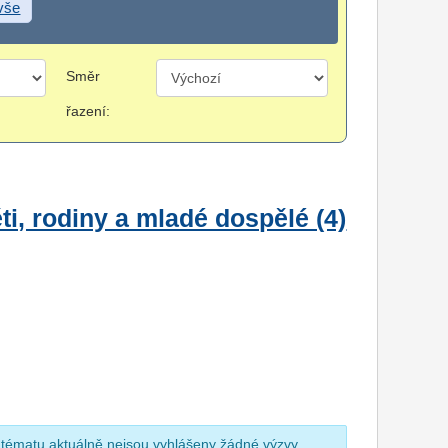
 vše
Směr
řazení:
i, rodiny a mladé dospělé (4)
 tématu aktuálně nejsou vyhlášeny žádné výzvy.