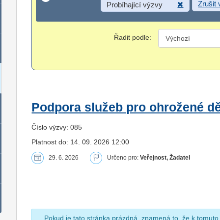
Zrušit
Probíhající výzvy
Řadit podle:
Podpora služeb pro ohrožené dět
Číslo výzvy: 085
Platnost do: 14. 09. 2026 12:00
29. 6. 2026
Určeno pro:
Veřejnost, Žadatel
Pokud je tato stránka prázdná, znamená to, že k tomuto