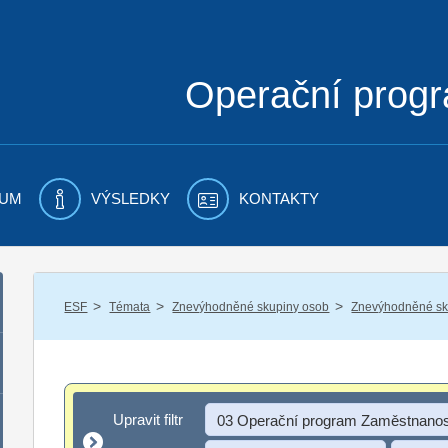
Operační prog
UM
VÝSLEDKY
KONTAKTY
/
/
/
ESF
Témata
Znevýhodněné skupiny osob
Znevýhodněné sku
Upravit filtr
Upravit filtr
03 Operační program Zaměstnanos