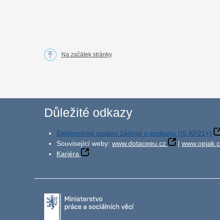
Na začátek stránky
Důležité odkazy
Elektronické podání žádosti o podporu (IS KP21+)
Související weby:
www.dotaceeu.cz
|
www.opjak.c
Kariéra