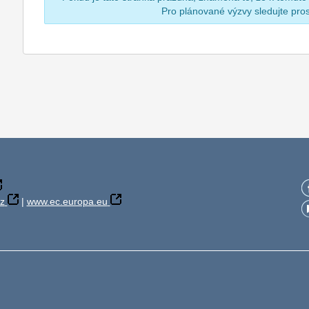
Pro plánované výzvy sledujte pr
z
|
www.ec.europa.eu