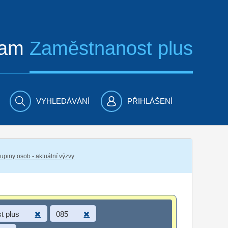
ram
Zaměstnanost plus
VYHLEDÁVÁNÍ
PŘIHLÁŠENÍ
piny osob - aktuální výzvy
t plus
085