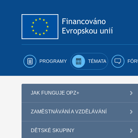
Přejít k obsahu
PROGRAMY
TÉMATA
FÓR
JAK FUNGUJE OPZ+
ZAMĚSTNÁVÁNÍ A VZDĚLÁVÁNÍ
DĚTSKÉ SKUPINY