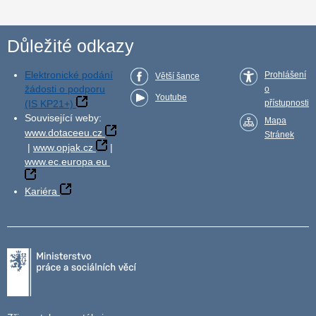
Důležité odkazy
Elektronické podání
Prohlášení
Větší šance
žádosti o podporu
o
Youtube
(IS KP21+)
přístupnosti
Související weby:
Mapa
www.dotaceeu.cz
Stránek
|
www.opjak.cz
|
www.ec.europa.eu
Kariéra