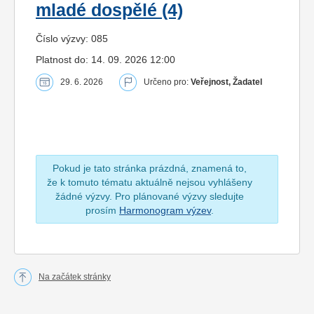
mladé dospělé (4)
Číslo výzvy: 085
Platnost do: 14. 09. 2026 12:00
29. 6. 2026
Určeno pro:
Veřejnost, Žadatel
Pokud je tato stránka prázdná, znamená to,
že k tomuto tématu aktuálně nejsou vyhlášeny
žádné výzvy. Pro plánované výzvy sledujte
prosím
Harmonogram výzev
.
Na začátek stránky