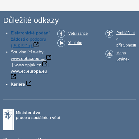
Důležité odkazy
Elektronické podání
Prohlášení
Větší šance
žádosti o podporu
o
Youtube
(IS KP21+)
přístupnosti
Související weby:
Mapa
www.dotaceeu.cz
Stránek
|
www.opjak.cz
|
www.ec.europa.eu
Kariéra