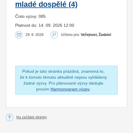
mladé dospělé (4)
Číslo výzvy: 085
Platnost do: 14. 09. 2026 12:00
29. 6. 2026
Určeno pro:
Veřejnost, Žadatel
Pokud je tato stránka prázdná, znamená to,
že k tomuto tématu aktuálně nejsou vyhlášeny
žádné výzvy. Pro plánované výzvy sledujte
prosím
Harmonogram výzev
.
Na začátek stránky