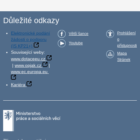
Důležité odkazy
Elektronické podání
Prohlášení
Větší šance
žádosti o podporu
o
Youtube
(IS KP21+)
přístupnosti
Související weby:
Mapa
www.dotaceeu.cz
Stránek
|
www.opjak.cz
|
www.ec.europa.eu
Kariéra