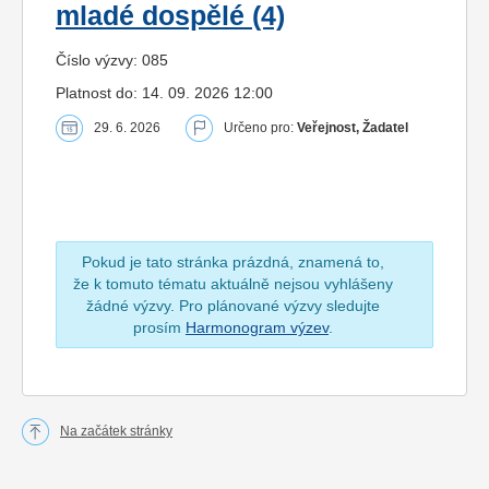
mladé dospělé (4)
Číslo výzvy: 085
Platnost do: 14. 09. 2026 12:00
29. 6. 2026
Určeno pro:
Veřejnost, Žadatel
Pokud je tato stránka prázdná, znamená to,
že k tomuto tématu aktuálně nejsou vyhlášeny
žádné výzvy. Pro plánované výzvy sledujte
prosím
Harmonogram výzev
.
Na začátek stránky