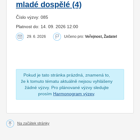
mladé dospělé (4)
Číslo výzvy: 085
Platnost do: 14. 09. 2026 12:00
29. 6. 2026
Určeno pro:
Veřejnost, Žadatel
Pokud je tato stránka prázdná, znamená to,
že k tomuto tématu aktuálně nejsou vyhlášeny
žádné výzvy. Pro plánované výzvy sledujte
prosím
Harmonogram výzev
.
Na začátek stránky