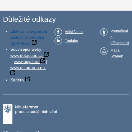
Důležité odkazy
Elektronické podání
Prohlášení
Větší šance
žádosti o podporu
o
Youtube
(IS KP21+)
přístupnosti
Související weby:
Mapa
www.dotaceeu.cz
Stránek
|
www.opjak.cz
|
www.ec.europa.eu
Kariéra