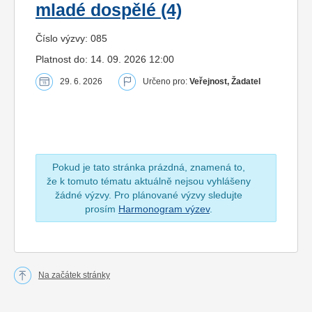
mladé dospělé (4)
Číslo výzvy: 085
Platnost do: 14. 09. 2026 12:00
29. 6. 2026
Určeno pro:
Veřejnost, Žadatel
Pokud je tato stránka prázdná, znamená to,
že k tomuto tématu aktuálně nejsou vyhlášeny
žádné výzvy. Pro plánované výzvy sledujte
prosím
Harmonogram výzev
.
Na začátek stránky