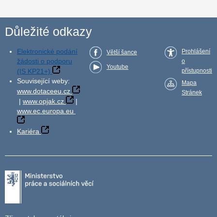
Důležité odkazy
Elektronické podání
Prohlášení
Větší šance
žádosti o podporu
o
Youtube
(IS KP21+)
přístupnosti
Související weby:
Mapa
www.dotaceeu.cz
Stránek
|
www.opjak.cz
|
www.ec.europa.eu
Kariéra