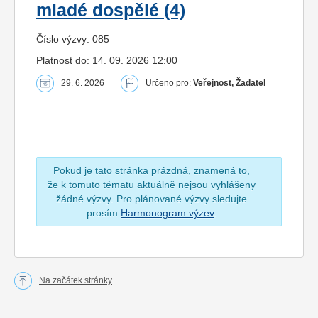
mladé dospělé (4)
Číslo výzvy: 085
Platnost do: 14. 09. 2026 12:00
29. 6. 2026
Určeno pro:
Veřejnost, Žadatel
Pokud je tato stránka prázdná, znamená to,
že k tomuto tématu aktuálně nejsou vyhlášeny
žádné výzvy. Pro plánované výzvy sledujte
prosím
Harmonogram výzev
.
Na začátek stránky