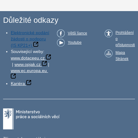
Důležité odkazy
Elektronické podání
Prohlášení
Větší šance
žádosti o podporu
o
Youtube
(IS KP21+)
přístupnosti
Související weby:
Mapa
www.dotaceeu.cz
Stránek
|
www.opjak.cz
|
www.ec.europa.eu
Kariéra