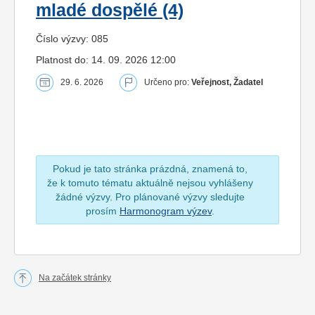
mladé dospělé (4)
Číslo výzvy: 085
Platnost do: 14. 09. 2026 12:00
29. 6. 2026
Určeno pro:
Veřejnost, Žadatel
Pokud je tato stránka prázdná, znamená to,
že k tomuto tématu aktuálně nejsou vyhlášeny
žádné výzvy. Pro plánované výzvy sledujte
prosím
Harmonogram výzev
.
Na začátek stránky