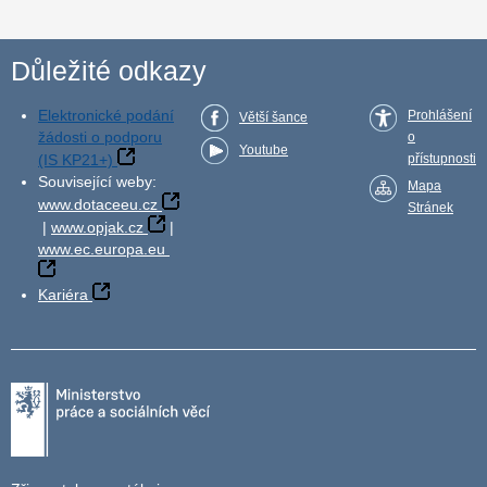
Důležité odkazy
Elektronické podání
Prohlášení
Větší šance
žádosti o podporu
o
Youtube
(IS KP21+)
přístupnosti
Související weby:
Mapa
www.dotaceeu.cz
Stránek
|
www.opjak.cz
|
www.ec.europa.eu
Kariéra