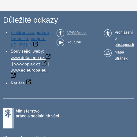
Důležité odkazy
Elektronické podání
Prohlášení
Větší šance
žádosti o podporu
o
Youtube
(IS KP21+)
přístupnosti
Související weby:
Mapa
www.dotaceeu.cz
Stránek
|
www.opjak.cz
|
www.ec.europa.eu
Kariéra