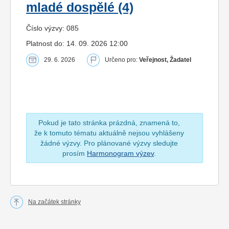
mladé dospělé (4)
Číslo výzvy: 085
Platnost do: 14. 09. 2026 12:00
29. 6. 2026
Určeno pro:
Veřejnost, Žadatel
Pokud je tato stránka prázdná, znamená to,
že k tomuto tématu aktuálně nejsou vyhlášeny
žádné výzvy. Pro plánované výzvy sledujte
prosím
Harmonogram výzev
.
Na začátek stránky