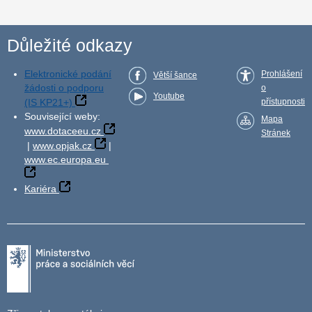
Důležité odkazy
Elektronické podání
Prohlášení
Větší šance
žádosti o podporu
o
Youtube
(IS KP21+)
přístupnosti
Související weby:
Mapa
www.dotaceeu.cz
Stránek
|
www.opjak.cz
|
www.ec.europa.eu
Kariéra