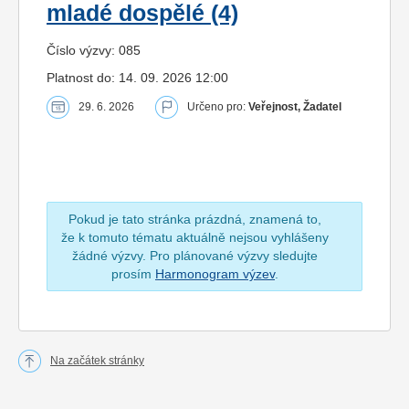
mladé dospělé (4)
Číslo výzvy: 085
Platnost do: 14. 09. 2026 12:00
29. 6. 2026
Určeno pro:
Veřejnost, Žadatel
Pokud je tato stránka prázdná, znamená to,
že k tomuto tématu aktuálně nejsou vyhlášeny
žádné výzvy. Pro plánované výzvy sledujte
prosím
Harmonogram výzev
.
Na začátek stránky