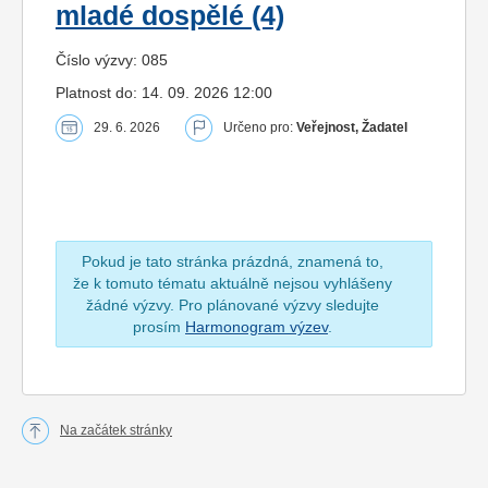
mladé dospělé (4)
Číslo výzvy: 085
Platnost do: 14. 09. 2026 12:00
29. 6. 2026
Určeno pro:
Veřejnost, Žadatel
Pokud je tato stránka prázdná, znamená to,
že k tomuto tématu aktuálně nejsou vyhlášeny
žádné výzvy. Pro plánované výzvy sledujte
prosím
Harmonogram výzev
.
Na začátek stránky