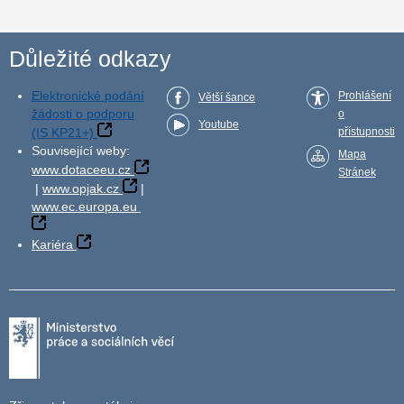
Důležité odkazy
Elektronické podání
Prohlášení
Větší šance
žádosti o podporu
o
Youtube
(IS KP21+)
přístupnosti
Související weby:
Mapa
www.dotaceeu.cz
Stránek
|
www.opjak.cz
|
www.ec.europa.eu
Kariéra