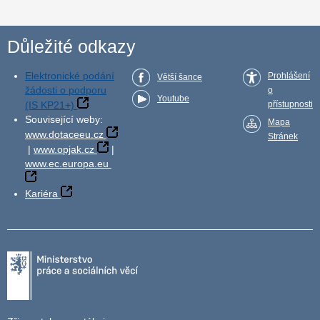
Důležité odkazy
Elektronické podání
Prohlášení
Větší šance
žádosti o podporu
o
Youtube
(IS KP21+)
přístupnosti
Související weby:
Mapa
www.dotaceeu.cz
Stránek
|
www.opjak.cz
|
www.ec.europa.eu
Kariéra