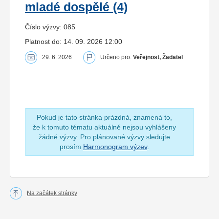
mladé dospělé (4)
Číslo výzvy: 085
Platnost do: 14. 09. 2026 12:00
29. 6. 2026
Určeno pro:
Veřejnost, Žadatel
Pokud je tato stránka prázdná, znamená to,
že k tomuto tématu aktuálně nejsou vyhlášeny
žádné výzvy. Pro plánované výzvy sledujte
prosím
Harmonogram výzev
.
Na začátek stránky