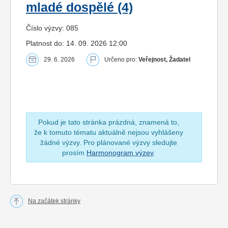
mladé dospělé (4)
Číslo výzvy: 085
Platnost do: 14. 09. 2026 12:00
29. 6. 2026
Určeno pro:
Veřejnost, Žadatel
Pokud je tato stránka prázdná, znamená to,
že k tomuto tématu aktuálně nejsou vyhlášeny
žádné výzvy. Pro plánované výzvy sledujte
prosím
Harmonogram výzev
.
Na začátek stránky