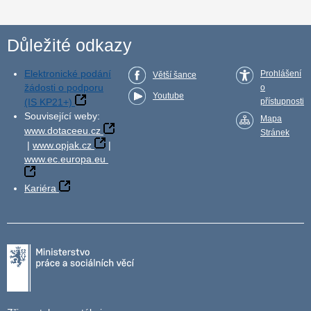
Důležité odkazy
Elektronické podání
Prohlášení
Větší šance
žádosti o podporu
o
Youtube
(IS KP21+)
přístupnosti
Související weby:
Mapa
www.dotaceeu.cz
Stránek
|
www.opjak.cz
|
www.ec.europa.eu
Kariéra