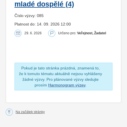
mladé dospělé (4)
Číslo výzvy: 085
Platnost do: 14. 09. 2026 12:00
29. 6. 2026
Určeno pro:
Veřejnost, Žadatel
Pokud je tato stránka prázdná, znamená to,
že k tomuto tématu aktuálně nejsou vyhlášeny
žádné výzvy. Pro plánované výzvy sledujte
prosím
Harmonogram výzev
.
Na začátek stránky