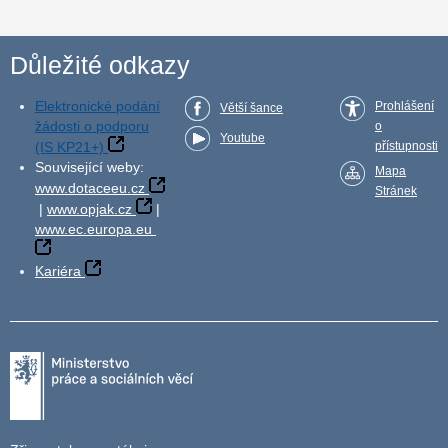
Důležité odkazy
Elektronické podání
Prohlášení
Větší šance
žádosti o podporu
o
Youtube
(IS KP21+)
přístupnosti
Související weby:
Mapa
www.dotaceeu.cz
Stránek
|
www.opjak.cz
|
www.ec.europa.eu
Kariéra