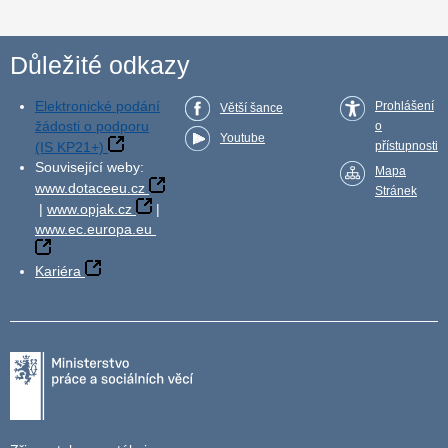
Důležité odkazy
Elektronické podání
Prohlášení
Větší šance
žádosti o podporu
o
Youtube
(IS KP21+)
přístupnosti
Související weby:
Mapa
www.dotaceeu.cz
Stránek
|
www.opjak.cz
|
www.ec.europa.eu
Kariéra