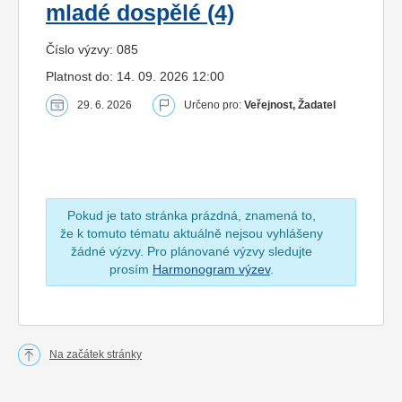
mladé dospělé (4)
Číslo výzvy: 085
Platnost do: 14. 09. 2026 12:00
29. 6. 2026
Určeno pro:
Veřejnost, Žadatel
Pokud je tato stránka prázdná, znamená to,
že k tomuto tématu aktuálně nejsou vyhlášeny
žádné výzvy. Pro plánované výzvy sledujte
prosím
Harmonogram výzev
.
Na začátek stránky