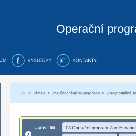
Operační prog
UM
VÝSLEDKY
KONTAKTY
/
/
/
ESF
Témata
Znevýhodněné skupiny osob
Znevýhodněné sku
Upravit filtr
Upravit filtr
03 Operační program Zaměstnanos