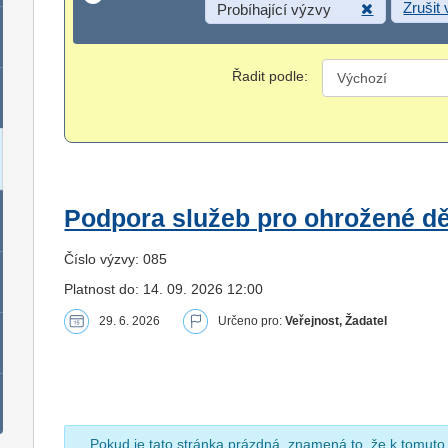
Zrušit
Probíhající výzvy
Řadit podle:
Podpora služeb pro ohrožené dět
Číslo výzvy: 085
Platnost do: 14. 09. 2026 12:00
29. 6. 2026
Určeno pro:
Veřejnost, Žadatel
Pokud je tato stránka prázdná, znamená to, že k tomuto