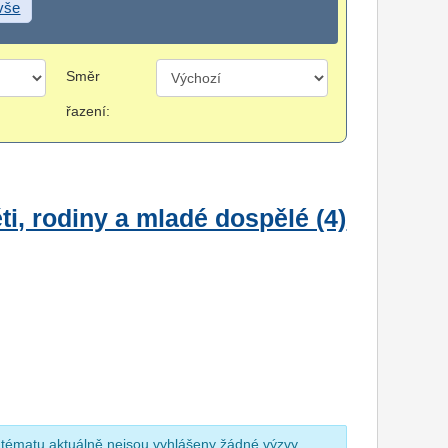
 vše
Směr
řazení:
i, rodiny a mladé dospělé (4)
 tématu aktuálně nejsou vyhlášeny žádné výzvy.