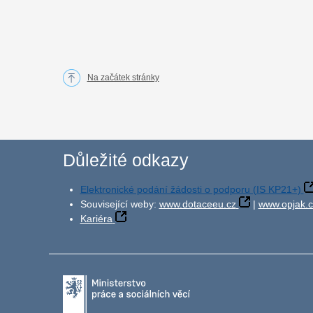
Na začátek stránky
Důležité odkazy
Elektronické podání žádosti o podporu (IS KP21+)
Související weby:
www.dotaceeu.cz
|
www.opjak.c
Kariéra