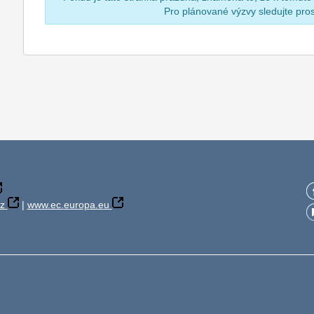
Pro plánované výzvy sledujte pr
z
|
www.ec.europa.eu