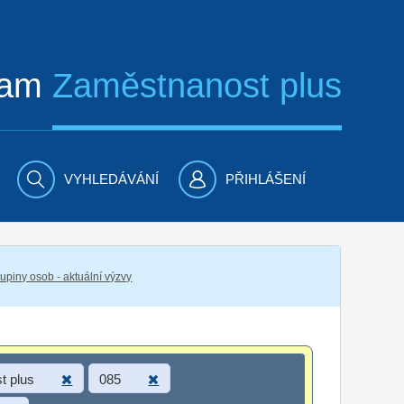
ram
Zaměstnanost plus
VYHLEDÁVÁNÍ
PŘIHLÁŠENÍ
piny osob - aktuální výzvy
t plus
085