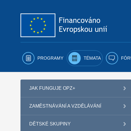
Přejít k obsahu
PROGRAMY
TÉMATA
FÓR
JAK FUNGUJE OPZ+
ZAMĚSTNÁVÁNÍ A VZDĚLÁVÁNÍ
DĚTSKÉ SKUPINY