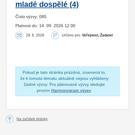
mladé dospělé (4)
Číslo výzvy: 085
Platnost do: 14. 09. 2026 12:00
29. 6. 2026
Určeno pro:
Veřejnost, Žadatel
Pokud je tato stránka prázdná, znamená to,
že k tomuto tématu aktuálně nejsou vyhlášeny
žádné výzvy. Pro plánované výzvy sledujte
prosím
Harmonogram výzev
.
Na začátek stránky