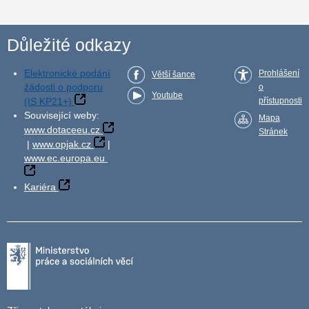
Důležité odkazy
Elektronické podání
Prohlášení
Větší šance
žádosti o podporu
o
Youtube
(IS KP21+)
přístupnosti
Související weby:
Mapa
www.dotaceeu.cz
Stránek
|
www.opjak.cz
|
www.ec.europa.eu
Kariéra