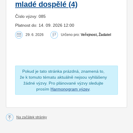
mladé dospělé (4)
Číslo výzvy: 085
Platnost do: 14. 09. 2026 12:00
29. 6. 2026
Určeno pro:
Veřejnost, Žadatel
Pokud je tato stránka prázdná, znamená to,
že k tomuto tématu aktuálně nejsou vyhlášeny
žádné výzvy. Pro plánované výzvy sledujte
prosím
Harmonogram výzev
.
Na začátek stránky