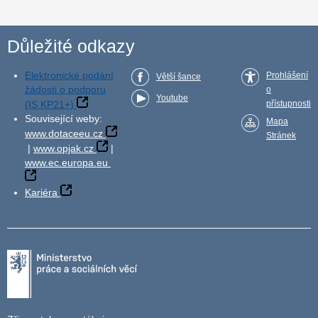
Důležité odkazy
Elektronické podání
Prohlášení
Větší šance
žádosti o podporu
o
Youtube
(IS KP21+)
přístupnosti
Související weby:
Mapa
www.dotaceeu.cz
Stránek
|
www.opjak.cz
|
www.ec.europa.eu
Kariéra