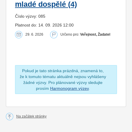
mladé dospělé (4)
Číslo výzvy: 085
Platnost do: 14. 09. 2026 12:00
29. 6. 2026
Určeno pro:
Veřejnost, Žadatel
Pokud je tato stránka prázdná, znamená to,
že k tomuto tématu aktuálně nejsou vyhlášeny
žádné výzvy. Pro plánované výzvy sledujte
prosím
Harmonogram výzev
.
Na začátek stránky