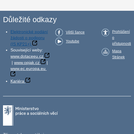
Důležité odkazy
Elektronické podání
Prohlášení
Větší šance
žádosti o podporu
o
Youtube
(IS KP21+)
přístupnosti
Související weby:
Mapa
www.dotaceeu.cz
Stránek
|
www.opjak.cz
|
www.ec.europa.eu
Kariéra