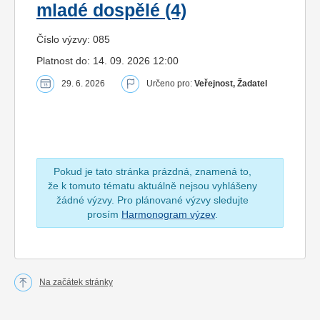
mladé dospělé (4)
Číslo výzvy: 085
Platnost do: 14. 09. 2026 12:00
29. 6. 2026
Určeno pro:
Veřejnost, Žadatel
Pokud je tato stránka prázdná, znamená to,
že k tomuto tématu aktuálně nejsou vyhlášeny
žádné výzvy. Pro plánované výzvy sledujte
prosím
Harmonogram výzev
.
Na začátek stránky