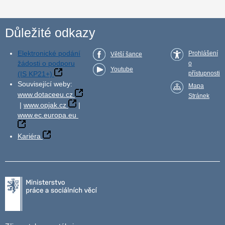
Důležité odkazy
Elektronické podání
Prohlášení
Větší šance
žádosti o podporu
o
Youtube
(IS KP21+)
přístupnosti
Související weby:
Mapa
www.dotaceeu.cz
Stránek
|
www.opjak.cz
|
www.ec.europa.eu
Kariéra