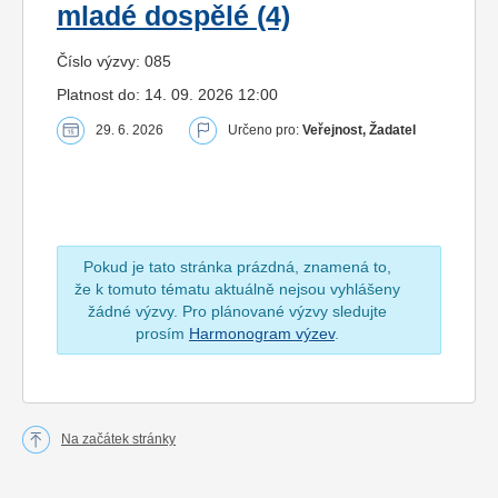
mladé dospělé (4)
Číslo výzvy: 085
Platnost do: 14. 09. 2026 12:00
29. 6. 2026
Určeno pro:
Veřejnost, Žadatel
Pokud je tato stránka prázdná, znamená to,
že k tomuto tématu aktuálně nejsou vyhlášeny
žádné výzvy. Pro plánované výzvy sledujte
prosím
Harmonogram výzev
.
Na začátek stránky