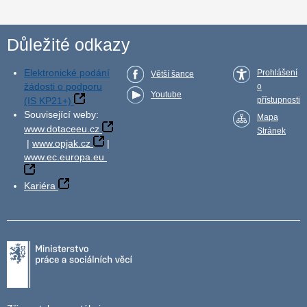
Důležité odkazy
Elektronické podání
Prohlášení
Větší šance
žádosti o podporu
o
Youtube
(IS KP21+)
přístupnosti
Související weby:
Mapa
www.dotaceeu.cz
Stránek
|
www.opjak.cz
|
www.ec.europa.eu
Kariéra