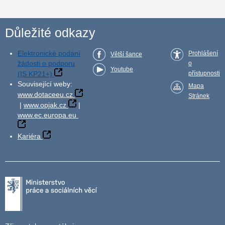
Důležité odkazy
Elektronické podání
Prohlášení
Větší šance
žádosti o podporu
o
Youtube
(IS KP21+)
přístupnosti
Související weby:
Mapa
www.dotaceeu.cz
Stránek
|
www.opjak.cz
|
www.ec.europa.eu
Kariéra