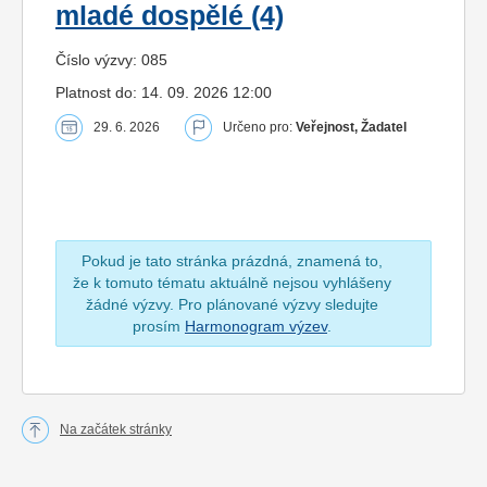
mladé dospělé (4)
Číslo výzvy: 085
Platnost do: 14. 09. 2026 12:00
29. 6. 2026
Určeno pro:
Veřejnost, Žadatel
Pokud je tato stránka prázdná, znamená to,
že k tomuto tématu aktuálně nejsou vyhlášeny
žádné výzvy. Pro plánované výzvy sledujte
prosím
Harmonogram výzev
.
Na začátek stránky